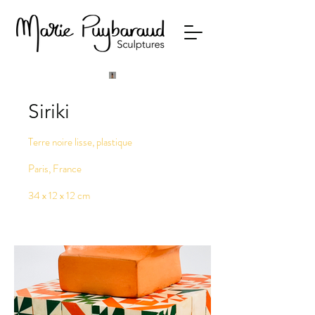
Siriki
Terre noire lisse, plastique
Paris, France
34 x 12 x 12 cm