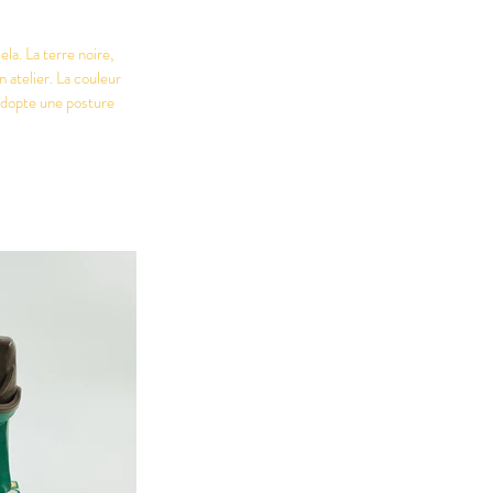
la. La terre noire,
n atelier. La couleur
 adopte une posture