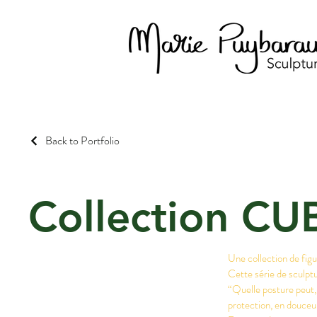
Back to Portfolio
Collection CU
Une collection de figu
Cette série de sculptur
“Quelle posture peut, à
protection, en douceur