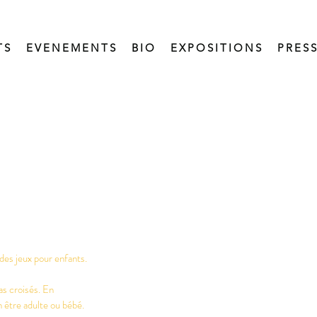
TS
EVENEMENTS
BIO
EXPOSITIONS
PRES
des jeux pour enfants.
as croisés. En
n être adulte ou bébé.