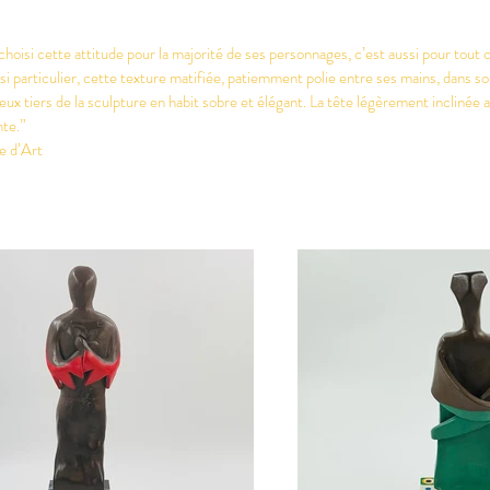
hoisi cette attitude pour la majorité de ses personnages, c’est aussi pour tout ce
 si particulier, cette texture matifiée, patiemment polie entre ses mains, dans so
eux tiers de la sculpture en habit sobre et élégant. La tête légèrement inclinée
nte.”
e d’Art