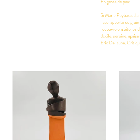
En geste de paix.
Si Marie Puybaraud a c
lisse, apporte ce grain
recouvre ensuite les d
docile, sereine, apaisa
Eric Dellaube, Critiqu